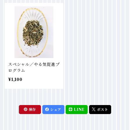
スペシャル／やる気促進プ
ログラム
¥1,100
保存
シェア
LINE
ポスト